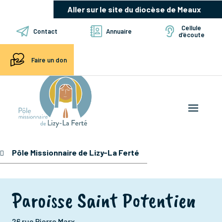
Aller sur le site du diocèse de Meaux
Cellule
Contact
Annuaire
d’écoute
Faire un don
Pôle Missionnaire de Lizy-La Ferté
Paroisse Saint Potentien
26 rue Pierre Marx