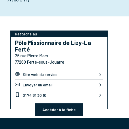
Rattaché au
Pôle Missionnaire de Lizy-La
Ferté
26 rue Pierre Marx
77260 Ferté-sous-Jouarre

Site web du service

Envoyer un email

01 74 81 30 10
Accéder à la fiche