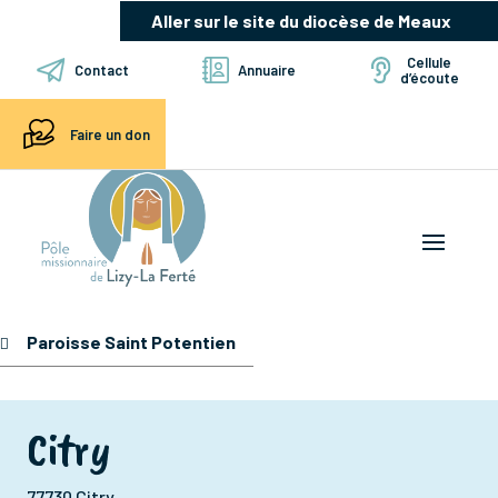
Aller sur le site du diocèse de Meaux
Cellule
Contact
Annuaire
d’écoute
Faire un don
Paroisse Saint Potentien
Citry
77730 Citry