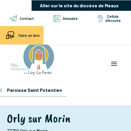
Aller sur le site du diocèse de Meaux
Cellule
Contact
Annuaire
d’écoute
Faire un don
Paroisse Saint Potentien
Orly sur Morin
77750 Orly sur Morin