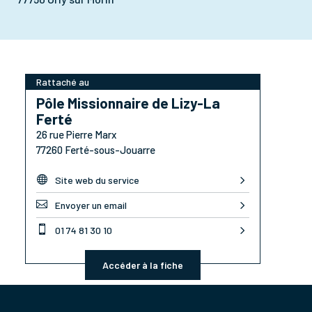
Rattaché au
Pôle Missionnaire de Lizy-La
Ferté
26 rue Pierre Marx
77260 Ferté-sous-Jouarre

Site web du service

Envoyer un email

01 74 81 30 10
Accéder à la fiche