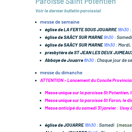
Paroisse Saint Potentien
Voir le dernier bulletin paroissial
messe de semaine
église de LA FERTE SOUS JOUARRE
18h30 :
église de SAÂCY SUR MARNE
9h30 :
Samedi
église de SAÂCY SUR MARNE
18h30 :
Mardi, 
presbytère de ST JEAN LES DEUX JUMEA
Abbaye de Jouarre
8h30 :
Chaque jour de s
messe du dimanche
ATTENTION – Lancement du Concile Provincial 
Messe unique sur la paroisse St Potentien, le
Messe unique sur la paroisse St Faron, le dim
Messe anticipé du samedi 31 janvier : Ussy 
église de JOUARRE
18h30 :
Samedi
(messe 