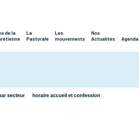
s de la
La
Les
Nos
hrétienne
Pastorale
mouvements
Actualités
Agenda
par secteur
horaire accueil et confession