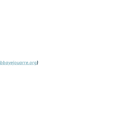
bayejouarre.org
)