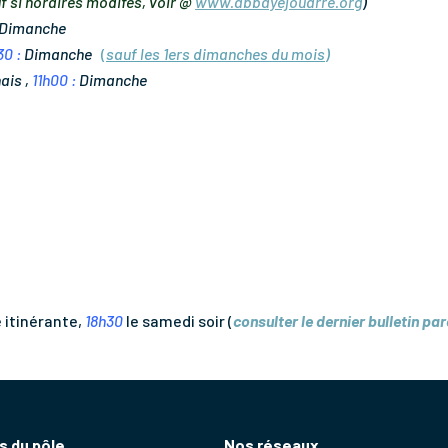
f si horaires modifés, voir
@
www.abbayejouarre.org
)
Dimanche
30 :
Dimanche
(
sauf les 1ers dimanches du mois
)
ais ,
11h00 :
Dimanche
 itinérante,
18h30
le samedi soir (
consulter le dernier bulletin par
 du pôle
Nos réseaux