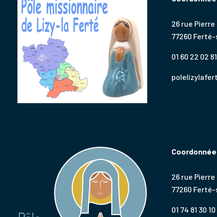
26 rue Pierre
77260 Ferté
01 60 22 02 81
polelizylafe
Coordonnées
26 rue Pierre
77260 Ferté
01 74 81 30 10