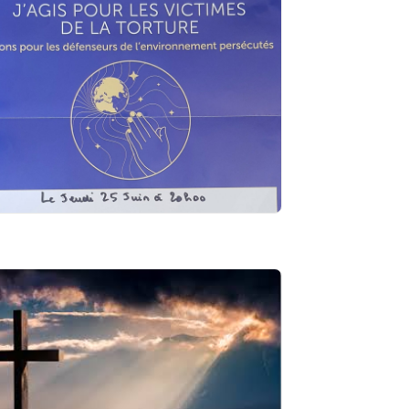
Veillée de prière à l’abbaye ND
de Jouarre le jeudi 25 juin à
20h00 « J’agis pour les
victimes de la torture » (ACAT)
ejoignez nous et unissons notre prière avec