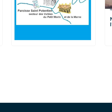
et un temps pour toute chose sous le ciel » dit
l
l’Ecclésiaste. « (…) Un temps pour planter, et un
l
temps pour arracher le plant ; (…) un temps pour
se taire, un temps pour parler » (Qo. 3, 1-8). A
l’aune de cette sagesse...
Edito St POTENTIEN – P.
ALHDAIN – juin 2026