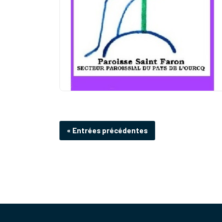
et un temps pour toute chose sous le ciel » dit
l’Ecclésiaste. « (…) Un temps pour planter, et un
temps pour arracher le plant ; (…) un temps pour
se taire, un temps pour parler » (Qo. 3, 1-8). A
l’aune de cette sagesse...
Edito St FARON – P. ALHDAIN
– juin 2026
« Entrées précédentes