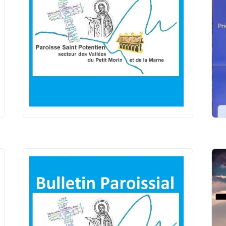
Avec le Seigneur...même pendant les vacances
Juillet et août...le temps des vacances pour
beaucoup. Et déjà certains, si ce n’est déjà fait,
se demandent comment les organiser pour bien
les vivre. Pour nous, chrétiens, avons-nous
pensé à y intégrer aussi notre vie de...
Edito St POTENTIEN – P.
Robert – juillet-août 2026
Frères et Sœurs ! « Il y a un moment pour tout,
R