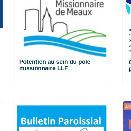
" Publication du PMM sur sa page Facebook "
L
a
s
Réorganisation du pôle
p
missionnaire de Meaux : à
c
compter du 1er sept 26, Pierre-
m
Levée rejoint la Paroisse St
Potentien au sein du pôle
missionnaire LLF