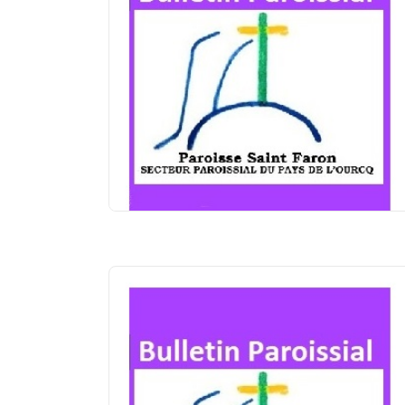
Avec le Seigneur...même pendant les vacances
Juillet et août...le temps des vacances pour
beaucoup. Et déjà certains, si ce n’est déjà fait,
se demandent comment les organiser pour bien
les vivre. Pour nous, chrétiens, avons-nous
pensé à y intégrer aussi notre vie de...
Edito St FARON – P. Robert –
juillet-août 2026
Frères et Sœurs ! « Il y a un moment pour tout,