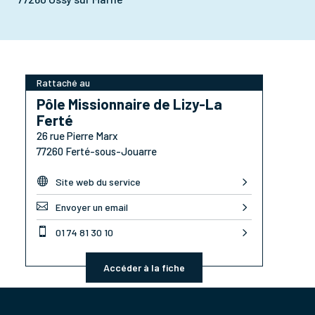
Rattaché au
Pôle Missionnaire de Lizy-La
Ferté
26 rue Pierre Marx
77260 Ferté-sous-Jouarre

Site web du service

Envoyer un email

01 74 81 30 10
Accéder à la fiche