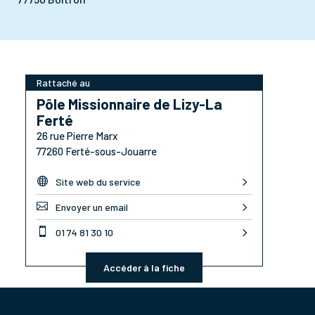
Rattaché au
Pôle Missionnaire de Lizy-La
Ferté
26 rue Pierre Marx
77260 Ferté-sous-Jouarre

Site web du service

Envoyer un email

01 74 81 30 10
Accéder à la fiche