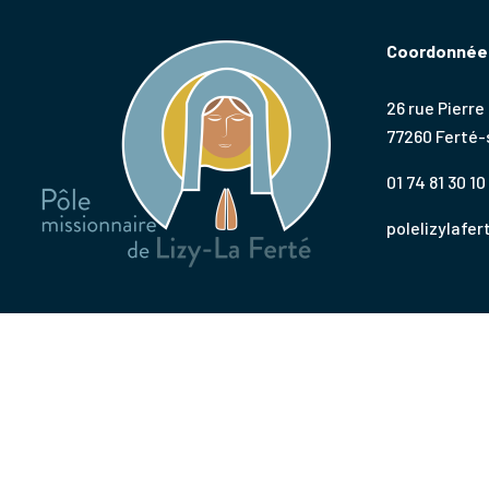
Coordonnées
26 rue Pierre
77260 Ferté
01 74 81 30 10
polelizylafe