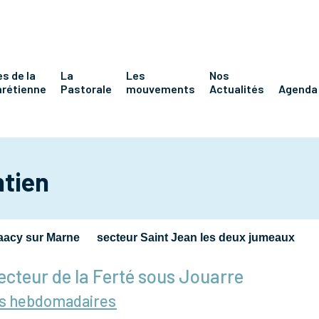
s de la
La
Les
Nos
hrétienne
Pastorale
mouvements
Actualités
Agenda
ntien
aacy sur Marne
secteur Saint Jean les deux jumeaux
ecteur de la Ferté sous Jouarre
s hebdomadaires