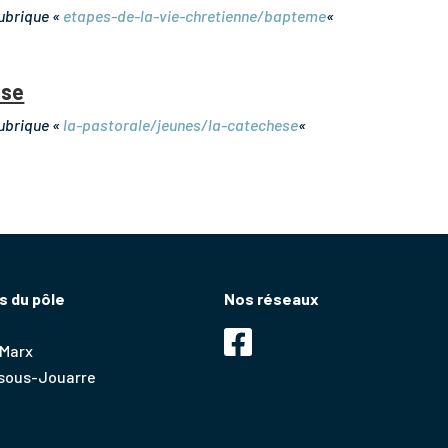
rubrique «
etapes-de-la-vie-chretienne/bapteme
«
èse
rubrique «
la-pastorale/jeunes/la-catechese
«
 du pôle
Nos réseaux
 Marx
-sous-Jouarre