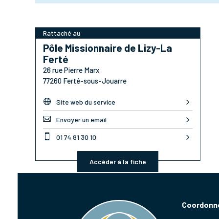
Rattaché au
Pôle Missionnaire de Lizy-La
Ferté
26 rue Pierre Marx
77260 Ferté-sous-Jouarre

Site web du service

Envoyer un email

01 74 81 30 10
Accéder à la fiche
Coordonné