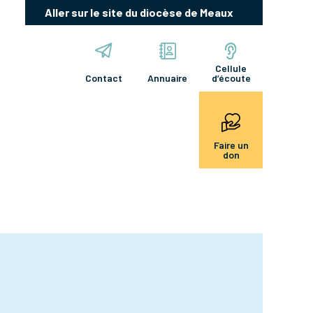
Aller sur le site du diocèse de Meaux
Cellule
Contact
Annuaire
d’écoute
Faire un
don