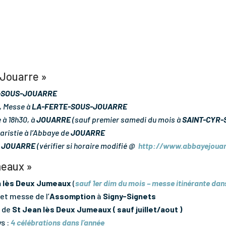
 Jouarre »
-SOUS-JOUARRE
0, Messe à
LA-FERTE-SOUS-JOUARRE
 à 18h30, à
JOUARRE
(sauf premier samedi du mois à
SAINT-CYR-
aristie à l’Abbaye de
JOUARRE
e
JOUARRE
(vérifier si horaire modifié @
http://www.abbayejouar
meaux »
 lès Deux Jumeaux
(
sauf 1er dim du mois – messe itinérante dan
t messe de l’
Assomption
à
Signy-Signets
e de
St Jean lès Deux Jumeaux ( sauf juillet/aout )
s :
4 célébrations dans l’année