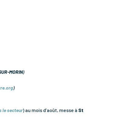
SUR-MORIN
)
re.org
)
s le secteur
) au mois d’août, messe à
St