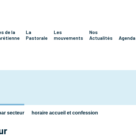
s de la
La
Les
Nos
hrétienne
Pastorale
mouvements
Actualités
Agenda
par secteur
horaire accueil et confession
ur