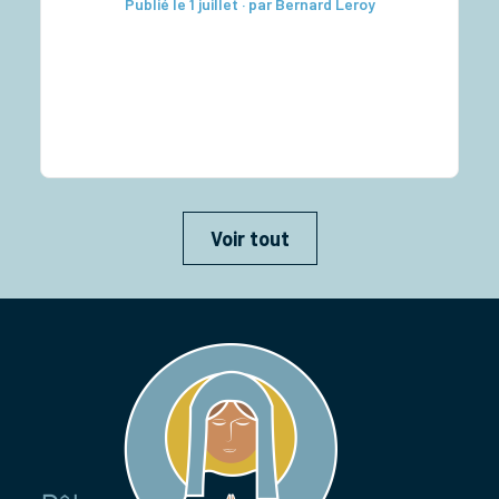
Publié le 1 juillet · par Bernard Leroy
diaconales à la cathédrale Taizé pour les lycéens
Rassemblement diocésain des 6e-5e Retraite
sacerdotale […]
Voir tout