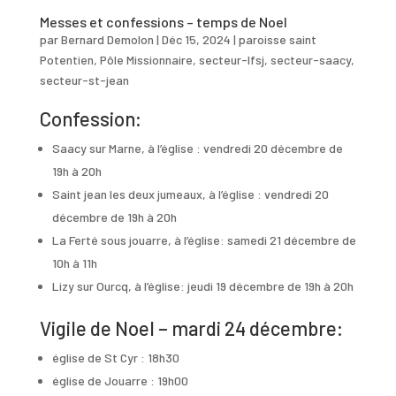
Messes et confessions – temps de Noel
par
Bernard Demolon
|
Déc 15, 2024
|
paroisse saint
Potentien
,
Pôle Missionnaire
,
secteur-lfsj
,
secteur-saacy
,
secteur-st-jean
Confession:
Saacy sur Marne, à l’église : vendredi 20 décembre de
19h à 20h
Saint jean les deux jumeaux, à l’église : vendredi 20
décembre de 19h à 20h
La Ferté sous jouarre, à l’église: samedi 21 décembre de
10h à 11h
Lizy sur Ourcq, à l’église: jeudi 19 décembre de 19h à 20h
Vigile de Noel – mardi 24 décembre:
église de St Cyr : 18h30
église de Jouarre : 19h00