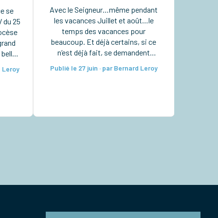
Avec le Seigneur…même pendant
ce se
les vacances Juillet et août…le
V du 25
temps des vacances pour
iocèse
beaucoup. Et déjà certains, si ce
grand
n’est déjà fait, se demandent
 belle
comment les organiser pour bien les
r au
Publié le 27 juin · par Bernard Leroy
d Leroy
vivre. Pour nous, chrétiens, avons-
n
nous pensé à y intégrer aussi notre
ent…),
vie de foi ? Les vacances sont
aire
certes ce moment où chacun doit
’y
chercher à […]
ption.
 […]