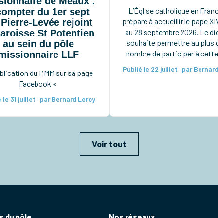
sionnaire de Meaux :
L’Église catholique en Fran
compter du 1er sept
prépare à accueillir le pape XI
 Pierre-Levée rejoint
au 28 septembre 2026. Le d
Paroisse St Potentien
souhaite permettre au plus 
au sein du pôle
nombre de participer à cette
missionnaire LLF
rencontre. Afin de prépare
Publié le 22 juillet · par Bernar
blication du PMM sur sa page
mieux notre organisatio
Facebook «
(inscriptions, accompagnem
nous vous invitons à nous f
 le 31 juillet · par Bernard Leroy
connaître votre souhait d
participer par une pré-inscri
Ces pré-inscriptions sont
Voir tout
 du pôle
Nos réseaux