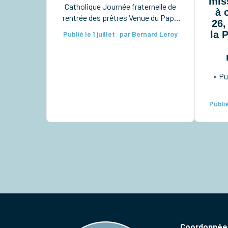
mis
Catholique Journée fraternelle de
à 
rentrée des prêtres Venue du Pape
26,
en France Pèlerinage à Notre-Dame
la 
Publié le 1 juillet · par Bernard Leroy
du Chêne à Preuilly Pèlerinage à
Notre-Dame de Pitié à Verdelot
Ordinations diaconales à la
cathédrale Taizé pour les lycéens
» Pu
Rassemblement diocésain des 6e-
5e Retraite sacerdotale […]
Publié
Coordonnées