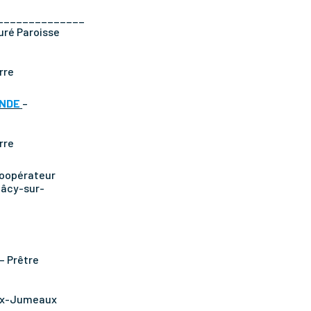
______________
uré Paroisse
rre
ONDE
–
rre
Coopérateur
aâcy-sur-
– Prêtre
eux-Jumeaux