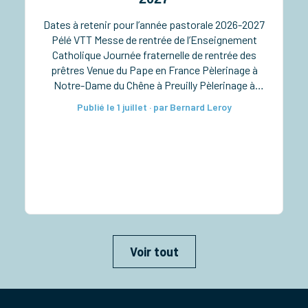
Dates à retenir pour l’année pastorale 2026-2027
Pélé VTT Messe de rentrée de l’Enseignement
Catholique Journée fraternelle de rentrée des
prêtres Venue du Pape en France Pèlerinage à
Notre-Dame du Chêne à Preuilly Pèlerinage à
Notre-Dame de Pitié à Verdelot Ordinations
Publié le 1 juillet · par Bernard Leroy
diaconales à la cathédrale Taizé pour les lycéens
Rassemblement diocésain des 6e-5e Retraite
sacerdotale […]
Voir tout