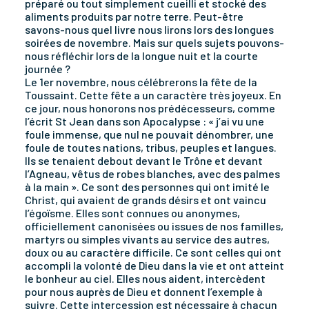
préparé ou tout simplement cueilli et stocké des
aliments produits par notre terre. Peut-être
savons-nous quel livre nous lirons lors des longues
soirées de novembre. Mais sur quels sujets pouvons-
nous réfléchir lors de la longue nuit et la courte
journée ?
Le 1er novembre, nous célébrerons la fête de la
Toussaint. Cette fête a un caractère très joyeux. En
ce jour, nous honorons nos prédécesseurs, comme
l’écrit St Jean dans son Apocalypse : « j’ai vu une
foule immense, que nul ne pouvait dénombrer, une
foule de toutes nations, tribus, peuples et langues.
Ils se tenaient debout devant le Trône et devant
l’Agneau, vêtus de robes blanches, avec des palmes
à la main ». Ce sont des personnes qui ont imité le
Christ, qui avaient de grands désirs et ont vaincu
l’égoïsme. Elles sont connues ou anonymes,
officiellement canonisées ou issues de nos familles,
martyrs ou simples vivants au service des autres,
doux ou au caractère difficile. Ce sont celles qui ont
accompli la volonté de Dieu dans la vie et ont atteint
le bonheur au ciel. Elles nous aident, intercèdent
pour nous auprès de Dieu et donnent l’exemple à
suivre. Cette intercession est nécessaire à chacun