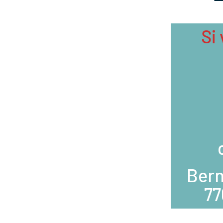
Si
Bern
77