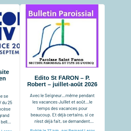
site
Edito St FARON – P.
en
Robert – juillet-août 2026
Avec le Seigneur…même pendant
ce se
les vacances Juillet et août…le
V du 25
temps des vacances pour
iocèse
beaucoup. Et déjà certains, si ce
grand
n’est déjà fait, se demandent
 belle
comment les organiser pour bien les
r au
Publié le 27 juin · par Bernard Leroy
d Leroy