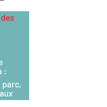
 des
e
 :
 parc,
eaux