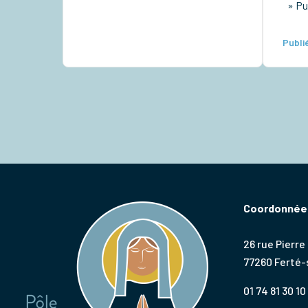
cathédrale Taizé pour les lycéens
» Pu
Rassemblement diocésain des 6e-
5e Retraite sacerdotale […]
Publié
Coordonnées
26 rue Pierre
77260 Ferté
01 74 81 30 10