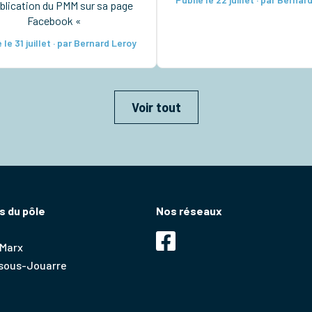
blication du PMM sur sa page
mieux notre organisatio
Facebook «
(inscriptions, accompagnem
nous vous invitons à nous f
 le 31 juillet · par Bernard Leroy
connaître votre souhait d
participer par une pré-inscri
Ces pré-inscriptions sont
Voir tout
 du pôle
Nos réseaux
 Marx
-sous-Jouarre