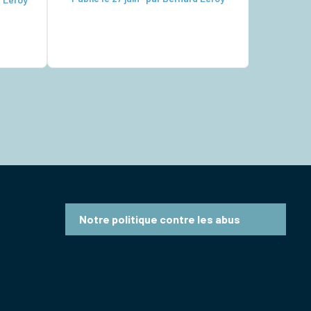
vivre. Pour nous, chrétiens, avons-
n
nous pensé à y intégrer aussi notre
ent…),
vie de foi ? Les vacances sont
aire
certes ce moment où chacun doit
’y
chercher à […]
ption.
 […]
Notre politique contre les abus