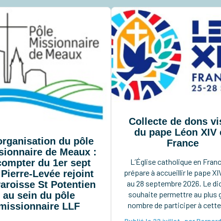
Collecte de dons vi
du pape Léon XIV 
rganisation du pôle
France
sionnaire de Meaux :
L’Église catholique en Fran
compter du 1er sept
prépare à accueillir le pape XI
 Pierre-Levée rejoint
au 28 septembre 2026. Le d
Paroisse St Potentien
souhaite permettre au plus 
au sein du pôle
nombre de participer à cette
missionnaire LLF
rencontre. Afin de prépare
Publié le 22 juillet · par Bernar