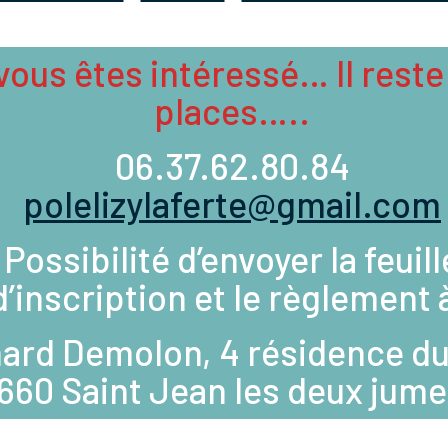
 vous êtes intéressé… Il reste
places…..
06.37.62.80.84
polelizylaferte@gmail.com
Possibilité d’envoyer la feuill
d’inscription et le règlement à
ard Demolon, 4 résidence du
660 Saint Jean les deux jum