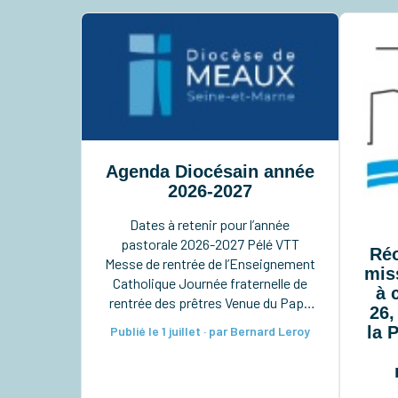
Agenda Diocésain année
2026-2027
Dates à retenir pour l’année
pastorale 2026-2027 Pélé VTT
Réo
Messe de rentrée de l’Enseignement
mis
Catholique Journée fraternelle de
à 
rentrée des prêtres Venue du Pape
26,
en France Pèlerinage à Notre-Dame
la 
Publié le 1 juillet · par Bernard Leroy
du Chêne à Preuilly Pèlerinage à
Notre-Dame de Pitié à Verdelot
Ordinations diaconales à la