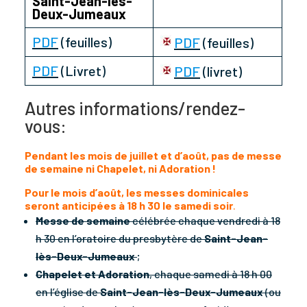
Saint-Jean-lès-
Deux-Jumeaux
PDF
(feuilles)
PDF
(feuilles)
PDF
(Livret)
PDF
(livret)
Autres informations/rendez-
vous:
Pendant les mois de juillet et d’août, pas de messe
de semaine ni Chapelet, ni Adoration !
Pour le mois d’août, les messes dominicales
seront anticipées à 18 h 30 le samedi soir
.
Messe de semaine
célébrée chaque vendredi à 18
h 30 en l’oratoire du presbytère de
Saint-Jean-
lès-Deux-Jumeaux
;
Chapelet et Adoration
, chaque samedi à 18 h 00
en l’église de
Saint-Jean-lès-Deux-Jumeaux
(ou