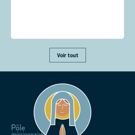
Rassemblement diocésain des 6e-5e Retraite
sacerdotale […]
Voir tout