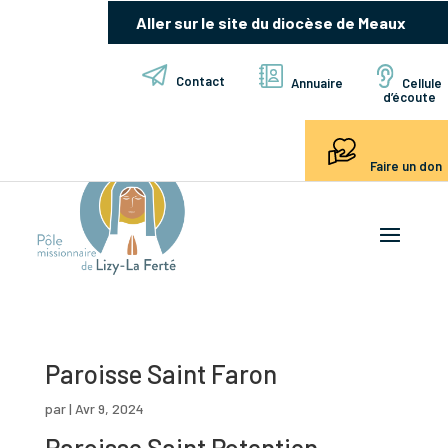
Aller sur le site du diocèse de Meaux
Contact
Cellule
Annuaire
d’écoute
Faire un don
Paroisse Saint Faron
par
|
Avr 9, 2024
Paroisse Saint Potentien