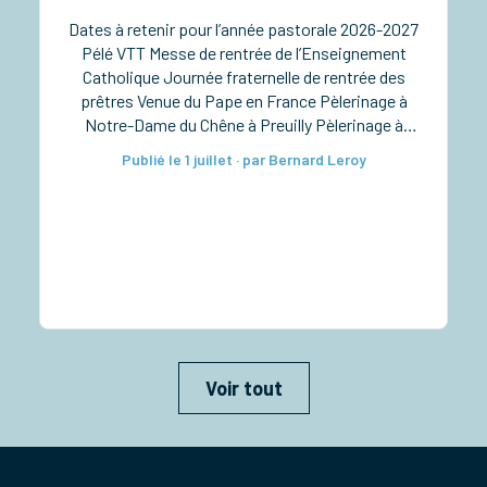
Dates à retenir pour l’année pastorale 2026-2027
Pélé VTT Messe de rentrée de l’Enseignement
Catholique Journée fraternelle de rentrée des
prêtres Venue du Pape en France Pèlerinage à
Notre-Dame du Chêne à Preuilly Pèlerinage à
Notre-Dame de Pitié à Verdelot Ordinations
Publié le 1 juillet · par Bernard Leroy
diaconales à la cathédrale Taizé pour les lycéens
Rassemblement diocésain des 6e-5e Retraite
sacerdotale […]
Voir tout