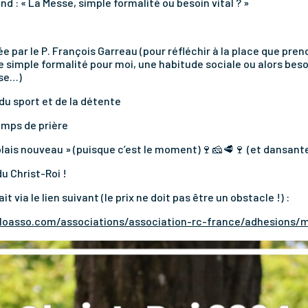
 : « La Messe, simple formalité ou besoin vital ? »
hée par le P. François Garreau (pour réfléchir à la place que pre
e simple formalité pour moi, une habitude sociale ou alors besoi
sse…)
 du sport et de la détente
temps de prière
jolais nouveau » (puisque c’est le moment)🍷🧀🥩🍷 (et dansant
du Christ-Roi !
ait via le lien suivant (le prix ne doit pas être un obstacle !) :
loasso.com/associations/association-rc-france/adhesions/