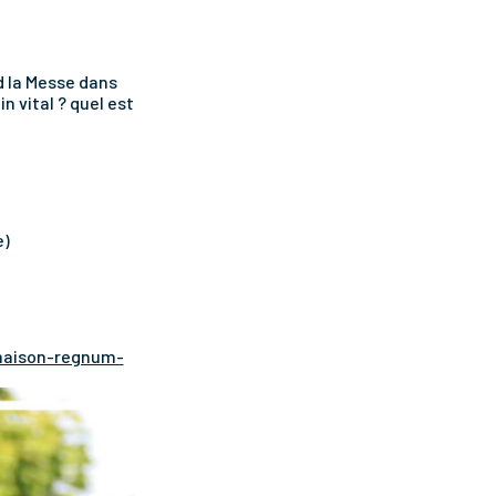
nd la Messe dans
n vital ? quel est
e)
maison-regnum-