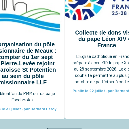
Collecte de dons vi
du pape Léon XIV 
rganisation du pôle
France
sionnaire de Meaux :
L’Église catholique en Fran
compter du 1er sept
prépare à accueillir le pape XI
 Pierre-Levée rejoint
au 28 septembre 2026. Le d
Paroisse St Potentien
souhaite permettre au plus 
au sein du pôle
nombre de participer à cette
missionnaire LLF
rencontre. Afin de prépare
Publié le 22 juillet · par Bernar
blication du PMM sur sa page
mieux notre organisatio
Facebook «
(inscriptions, accompagnem
nous vous invitons à nous f
 le 31 juillet · par Bernard Leroy
connaître votre souhait d
participer par une pré-inscri
Ces pré-inscriptions sont