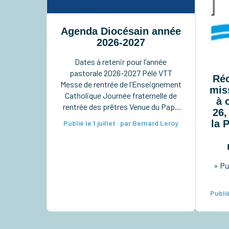
Agenda Diocésain année
2026-2027
Dates à retenir pour l’année
pastorale 2026-2027 Pélé VTT
Réo
Messe de rentrée de l’Enseignement
mis
Catholique Journée fraternelle de
à 
rentrée des prêtres Venue du Pape
26,
en France Pèlerinage à Notre-Dame
la 
Publié le 1 juillet · par Bernard Leroy
du Chêne à Preuilly Pèlerinage à
Notre-Dame de Pitié à Verdelot
Ordinations diaconales à la
cathédrale Taizé pour les lycéens
» Pu
Rassemblement diocésain des 6e-
5e Retraite sacerdotale […]
Publié