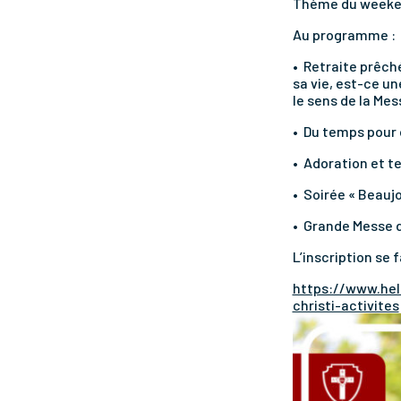
Thème du weekend
Au programme :
•⁠ ⁠Retraite prêc
sa vie, est-ce un
le sens de la Me
•⁠ ⁠Du temps pour
•⁠ ⁠Adoration et 
•⁠ ⁠Soirée « Beau
•⁠ ⁠Grande Messe 
L’inscription se f
https://www.hel
christi-activites