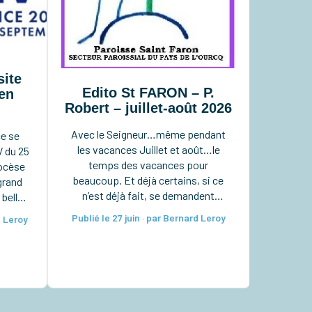
site
Edito St FARON – P.
en
Robert – juillet-août 2026
Avec le Seigneur…même pendant
ce se
les vacances Juillet et août…le
V du 25
temps des vacances pour
iocèse
beaucoup. Et déjà certains, si ce
grand
n’est déjà fait, se demandent
 belle
comment les organiser pour bien les
r au
Publié le 27 juin · par Bernard Leroy
d Leroy
vivre. Pour nous, chrétiens, avons-
n
nous pensé à y intégrer aussi notre
ent…),
vie de foi ? Les vacances sont
aire
certes ce moment où chacun doit
’y
chercher à […]
ption.
 […]