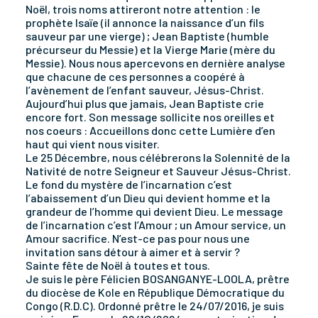
Noël, trois noms attireront notre attention : le
prophète Isaïe (il annonce la naissance d’un fils
sauveur par une vierge) ; Jean Baptiste (humble
précurseur du Messie) et la Vierge Marie (mère du
Messie). Nous nous apercevons en dernière analyse
que chacune de ces personnes a coopéré à
l’avènement de l’enfant sauveur, Jésus-Christ.
Aujourd’hui plus que jamais, Jean Baptiste crie
encore fort. Son message sollicite nos oreilles et
nos coeurs : Accueillons donc cette Lumière d’en
haut qui vient nous visiter.
Le 25 Décembre, nous célébrerons la Solennité de la
Nativité de notre Seigneur et Sauveur Jésus-Christ.
Le fond du mystère de l’incarnation c’est
l’abaissement d’un Dieu qui devient homme et la
grandeur de l’homme qui devient Dieu. Le message
de l’incarnation c’est l’Amour ; un Amour service, un
Amour sacrifice. N’est-ce pas pour nous une
invitation sans détour à aimer et à servir ?
Sainte fête de Noël à toutes et tous.
Je suis le père Félicien BOSANGANYE-LOOLA, prêtre
du diocèse de Kole en République Démocratique du
Congo (R.D.C). Ordonné prêtre le 24/07/2016, je suis