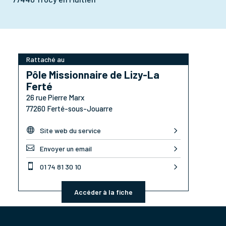
Rattaché au
Pôle Missionnaire de Lizy-La
Ferté
26 rue Pierre Marx
77260 Ferté-sous-Jouarre

Site web du service

Envoyer un email

01 74 81 30 10
Accéder à la fiche