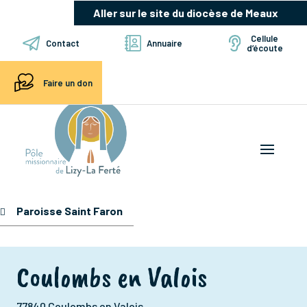
Aller sur le site du diocèse de Meaux
Cellule
Contact
Annuaire
d’écoute
Faire un don
Paroisse Saint Faron
Coulombs en Valois
77840 Coulombs en Valois