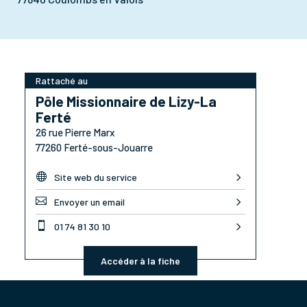
Rattaché au
Pôle Missionnaire de Lizy-La
Ferté
26 rue Pierre Marx
77260 Ferté-sous-Jouarre

Site web du service

Envoyer un email

01 74 81 30 10
Accéder à la fiche