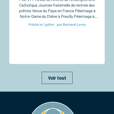
Catholique Journée fraternelle de rentrée des
prêtres Venue du Pape en France Pèlerinage à
Notre-Dame du Chêne à Preuilly Pèlerinage à
Notre-Dame de Pitié à Verdelot Ordinations
Publié le 1 juillet · par Bernard Leroy
diaconales à la cathédrale Taizé pour les lycéens
Rassemblement diocésain des 6e-5e Retraite
sacerdotale […]
Voir tout