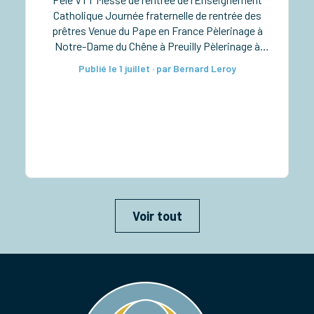
Catholique Journée fraternelle de rentrée des
prêtres Venue du Pape en France Pèlerinage à
Notre-Dame du Chêne à Preuilly Pèlerinage à
Notre-Dame de Pitié à Verdelot Ordinations
Publié le 1 juillet · par Bernard Leroy
diaconales à la cathédrale Taizé pour les lycéens
Rassemblement diocésain des 6e-5e Retraite
sacerdotale […]
Voir tout