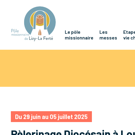
Le pôle
Les
Etape
missionnaire
messes
vie c
Du 29 juin au 05 juillet 2025
Pèlerinage Diocésain à L