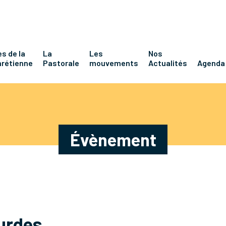
s de la
La
Les
Nos
hrétienne
Pastorale
mouvements
Actualités
Agenda
Évènement
ourdes