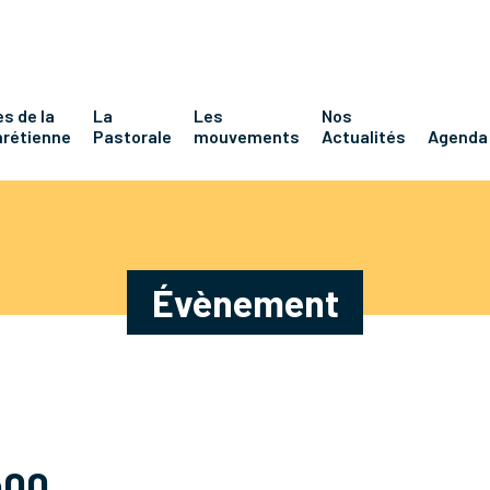
s de la
La
Les
Nos
hrétienne
Pastorale
mouvements
Actualités
Agenda
Évènement
h00