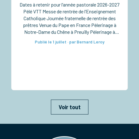
Dates à retenir pour l’année pastorale 2026-2027
Pélé VTT Messe de rentrée de l’Enseignement
Catholique Journée fraternelle de rentrée des
prêtres Venue du Pape en France Pèlerinage à
Notre-Dame du Chêne à Preuilly Pèlerinage à
Notre-Dame de Pitié à Verdelot Ordinations
Publié le 1 juillet · par Bernard Leroy
diaconales à la cathédrale Taizé pour les lycéens
Rassemblement diocésain des 6e-5e Retraite
sacerdotale […]
Voir tout