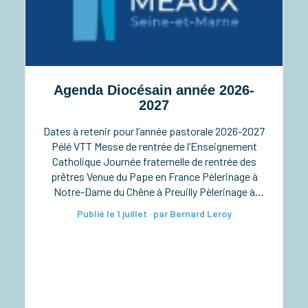
Agenda Diocésain année 2026-
2027
Dates à retenir pour l’année pastorale 2026-2027
Pélé VTT Messe de rentrée de l’Enseignement
Catholique Journée fraternelle de rentrée des
prêtres Venue du Pape en France Pèlerinage à
Notre-Dame du Chêne à Preuilly Pèlerinage à
Notre-Dame de Pitié à Verdelot Ordinations
Publié le 1 juillet · par Bernard Leroy
diaconales à la cathédrale Taizé pour les lycéens
Rassemblement diocésain des 6e-5e Retraite
sacerdotale […]