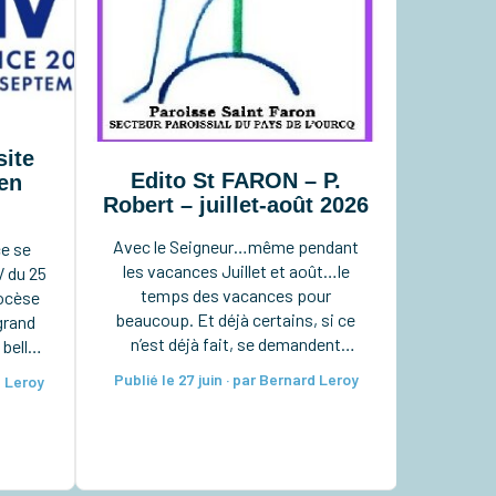
site
Edito St FARON – P.
en
Robert – juillet-août 2026
Avec le Seigneur…même pendant
ce se
les vacances Juillet et août…le
V du 25
temps des vacances pour
iocèse
beaucoup. Et déjà certains, si ce
grand
n’est déjà fait, se demandent
 belle
comment les organiser pour bien les
r au
Publié le 27 juin · par Bernard Leroy
d Leroy
vivre. Pour nous, chrétiens, avons-
n
nous pensé à y intégrer aussi notre
ent…),
vie de foi ? Les vacances sont
aire
certes ce moment où chacun doit
’y
chercher à […]
ption.