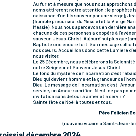
Au fur et à mesure que nous nous approchons de
noms attireront notre attention : le prophète Is
naissance d’un fils sauveur par une vierge); Je
(humble précurseur du Messie) et la Vierge Mar
Messie). Nous nous apercevons en dernière ana
chacune de ces personnes a coopéré à l’avènem
sauveur, Jésus-Christ. Aujourd’hui plus que ja
Baptiste crie encore fort. Son message sollicite
nos cœurs: Accueillons donc cette Lumière d’en
nous visiter.
Le 25 Décembre, nous célébrerons la Solennité 
notre Seigneur et Sauveur Jésus-Christ.
Le fond du mystère de l’incarnation c’est l’aba
Dieu qui devient homme et la grandeur de l’ho
Dieu. Le message de l’incarnation c’est l’Amour
service, un Amour sacrifice. N’est-ce pas pour
invitation sans détour à aimer et à servir ?
Sainte fête de Noël à toutes et tous.
Père Félicien B
(nouveau vicaire à Saint-Jean-l
aroissial décembre 2024