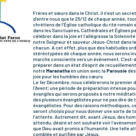
Frères et sœurs dans le Christ, il n’est un secr
d’entre nous que le 25/12 de chaque année, tous
chrétiens de l’Église catholique du rite romain 
dans les Sanctuaires, Cathédrales et Églises pa
célébrer dans la joie et l’allégresse la Solennité
notre Seigneur et sauveur Jésus-Christ dans l
chacun. A cet effet, plus que des habitudes ord
stéréotypées de chaque année, nous serons inv
marche consciente vers un événement. C’est-à
préparer dans un état d’esprit de recueillement
notre
Maranatha
en union avec la
Parousie
des
joie pour les humbles des cœurs.
Le 1er Décembre, nous célébrerons le premier
l’Avent; une période de préparation intense pou
évangiles qui serons proposés à notre méditati
des plusieurs évangélistes pour ne pas dire de 
évangélistes. Pour des raisons méthodiques, c
seront choisis pour nous donner une sorte de t
l’attente. Autrement dit, avant Jésus, des ho
attendu, désiré et ont souhaité voir l’avènemen
que Dieu avait promis à l’humanité. Une telle a
comblée et purifiée par Jésus.