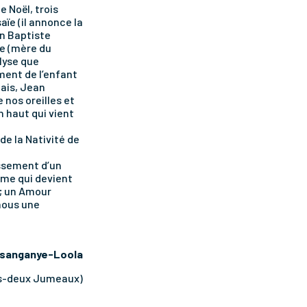
 Noël, trois
aïe (il annonce la
an Baptiste
ie (mère du
lyse que
ent de l’enfant
mais, Jean
 nos oreilles et
 haut qui vient
de la Nativité de
issement d’un
mme qui devient
 ; un Amour
 nous une
osanganye-Loola
es-deux Jumeaux)