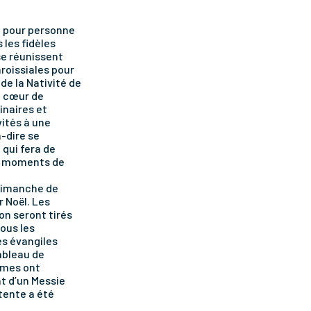
et pour personne
 les fidèles
se réunissent
roissiales pour
 de la Nativité de
e cœur de
inaires et
ités à une
-dire se
 qui fera de
 moments de
 dimanche de
r Noël. Les
on seront tirés
tous les
es évangiles
ableau de
mmes ont
t d’un Messie
ttente a été