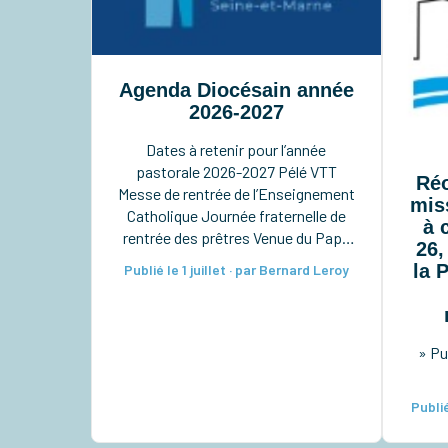
Agenda Diocésain année
2026-2027
Dates à retenir pour l’année
pastorale 2026-2027 Pélé VTT
Réo
Messe de rentrée de l’Enseignement
mis
Catholique Journée fraternelle de
à 
rentrée des prêtres Venue du Pape
26,
en France Pèlerinage à Notre-Dame
la 
Publié le 1 juillet · par Bernard Leroy
du Chêne à Preuilly Pèlerinage à
Notre-Dame de Pitié à Verdelot
Ordinations diaconales à la
cathédrale Taizé pour les lycéens
» Pu
Rassemblement diocésain des 6e-
5e Retraite sacerdotale […]
Publié