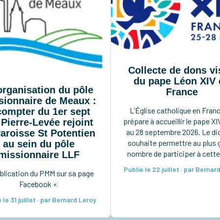
Collecte de dons vi
du pape Léon XIV 
rganisation du pôle
France
sionnaire de Meaux :
L’Église catholique en Fran
compter du 1er sept
prépare à accueillir le pape XI
 Pierre-Levée rejoint
au 28 septembre 2026. Le d
Paroisse St Potentien
souhaite permettre au plus 
au sein du pôle
nombre de participer à cette
missionnaire LLF
rencontre. Afin de prépare
Publié le 22 juillet · par Bernar
blication du PMM sur sa page
mieux notre organisatio
Facebook «
(inscriptions, accompagnem
nous vous invitons à nous f
 le 31 juillet · par Bernard Leroy
connaître votre souhait d
participer par une pré-inscri